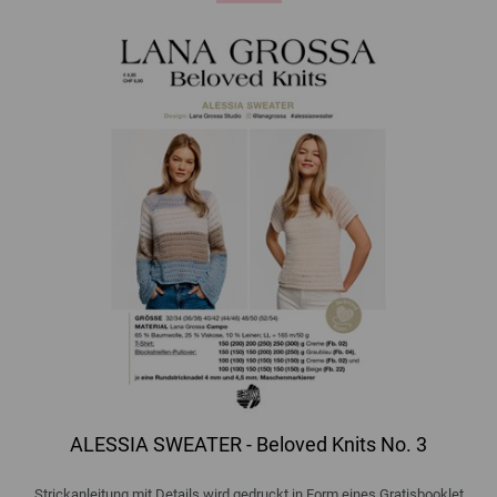
ALESSIA SWEATER - Beloved Knits No. 3
Strickanleitung mit Details wird gedruckt in Form eines Gratisbooklet