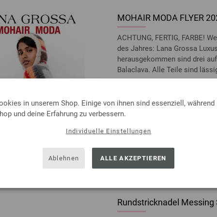
MOHAIR MODA FLYER 20
ACHTUNG, FERTIG, FARBE! Wenn
des Jahres: Lana Grossa Luxusg
herausgekommen sind drei aufr
Balaclava. Alle Teile sind lässig,
1,50 €
inkl. MwSt., zzgl.
Versandk
ookies in unserem Shop. Einige von ihnen sind essenziell, während
MENGE
Shop und deine Erfahrung zu verbessern.
IN D
Individuelle Einstellungen
Auf meine Wunschliste
Ablehnen
ALLE AKZEPTIEREN
Rundstricknadel Messing 