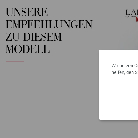
UNSERE
EMPFEHLUNGEN
ZU DIESEM
MODELL
Wir nutzen C
helfen, den 