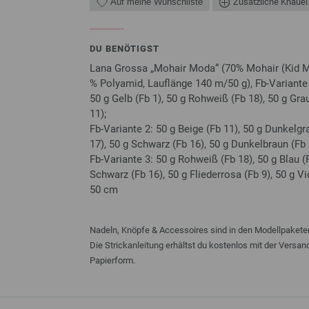
Auf meine Wunschliste
Zusätzliche Knäuel
DU BENÖTIGST
Lana Grossa „Mohair Moda“ (70% Mohair (Kid Mo
% Polyamid, Lauflänge 140 m/50 g), Fb-Variante 1
50 g Gelb (Fb 1), 50 g Rohweiß (Fb 18), 50 g Grau
11);
Fb-Variante 2: 50 g Beige (Fb 11), 50 g Dunkelgra
17), 50 g Schwarz (Fb 16), 50 g Dunkelbraun (Fb 
Fb-Variante 3: 50 g Rohweiß (Fb 18), 50 g Blau (Fb
Schwarz (Fb 16), 50 g Fliederrosa (Fb 9), 50 g Vi
50 cm
Nadeln, Knöpfe & Accessoires sind in den Modellpaketen
Die Strickanleitung erhältst du kostenlos mit der Versa
Papierform.