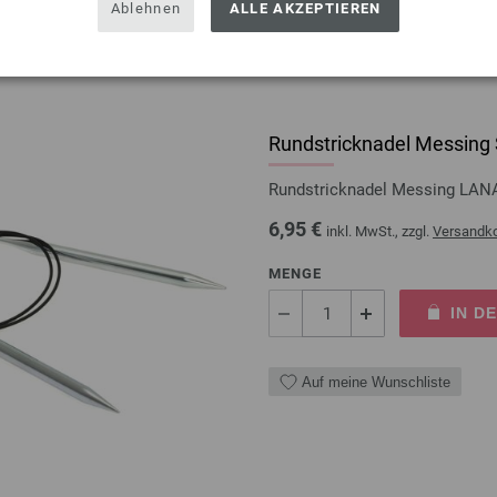
Ablehnen
ALLE AKZEPTIEREN
Rundstricknadel Messing 
Rundstricknadel Messing LAN
6,95 €
inkl. MwSt., zzgl.
Versandk
MENGE
IN D
Auf meine Wunschliste