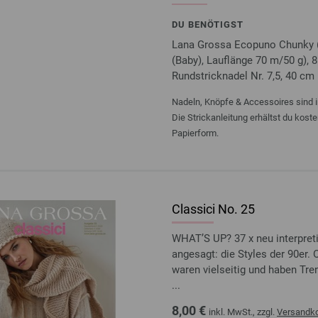
DU BENÖTIGST
Lana Grossa Ecopuno Chunky (
(Baby), Lauflänge 70 m/50 g), 8
Rundstricknadel Nr. 7,5, 40 cm 
Nadeln, Knöpfe & Accessoires sind i
Die Strickanleitung erhältst du kost
Papierform.
Classici No. 25
WHAT’S UP? 37 x neu interpret
angesagt: die Styles der 90er. 
waren vielseitig und haben Tre
...
8,00 €
inkl. MwSt., zzgl.
Versandk