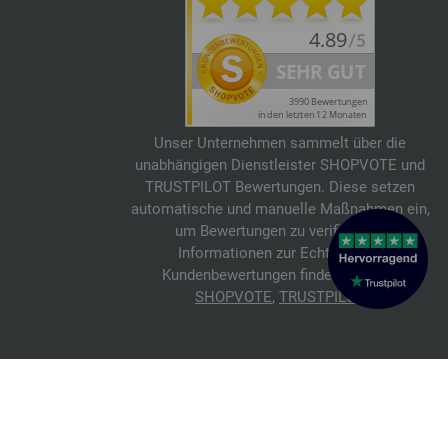
Unser Unternehmen sammelt über die
unabhängigen Dienstleister SHOPVOTE und
TRUSTPILOT Bewertungen. Diese setzen
automatische und manuelle Maßnahmen ein,
um Bewertungen zu verifizieren.
Informationen zur Echtheit von
Kundenbewertungen findest du hier:
SHOPVOTE
,
TRUSTPILOT