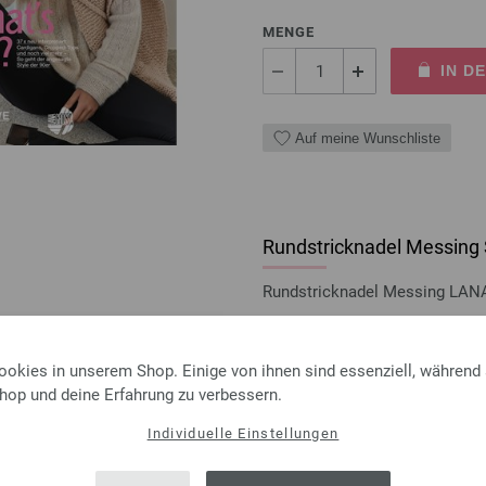
MENGE
IN D
Auf meine Wunschliste
Rundstricknadel Messing 
Rundstricknadel Messing LAN
6,95 €
inkl. MwSt., zzgl.
Versandk
ookies in unserem Shop. Einige von ihnen sind essenziell, während
MENGE
Shop und deine Erfahrung zu verbessern.
IN D
Individuelle Einstellungen
Auf meine Wunschliste