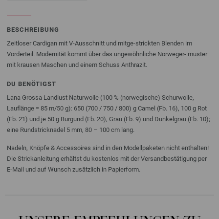
BESCHREIBUNG
Zeitloser Cardigan mit V-Ausschnitt und mitge-strickten Blenden im
Vorderteil. Modernität kommt über das ungewöhnliche Norweger- muster
mit krausen Maschen und einem Schuss Anthrazit.
DU BENÖTIGST
Lana Grossa Landlust Naturwolle (100 % (norwegische) Schurwolle,
Lauflänge = 85 m/50 g): 650 (700 / 750 / 800) g Camel (Fb. 16), 100 g Rot
(Fb. 21) und je 50 g Burgund (Fb. 20), Grau (Fb. 9) und Dunkelgrau (Fb. 10);
eine Rundstricknadel 5 mm, 80 – 100 cm lang.
Nadeln, Knöpfe & Accessoires sind in den Modellpaketen nicht enthalten!
Die Strickanleitung erhältst du kostenlos mit der Versandbestätigung per
E-Mail und auf Wunsch zusätzlich in Papierform.