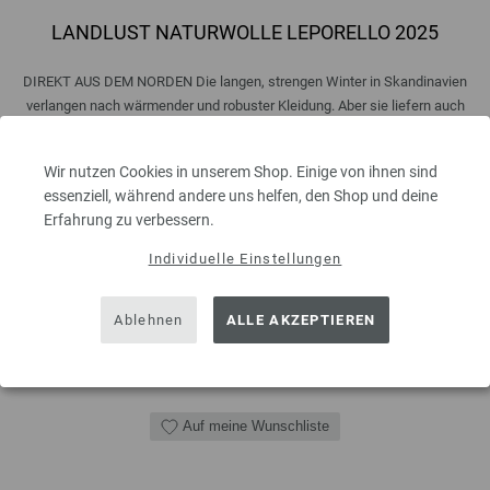
LANDLUST NATURWOLLE LEPORELLO 2025
DIREKT AUS DEM NORDEN Die langen, strengen Winter in Skandinavien
verlangen nach wärmender und robuster Kleidung. Aber sie liefern auch
viel Zeit für ausgeklügelte Handarbeiten. Dafür benötigen diese
Landsleute Wolle, die für die typisch skandinavischen Muster und
Wir nutzen Cookies in unserem Shop. Einige von ihnen sind
Rundpassen Pullover geeignet ...
essenziell, während andere uns helfen, den Shop und deine
2,50 €
inkl. MwSt., zzgl.
Versandkosten
Erfahrung zu verbessern.
Individuelle Einstellungen
MENGE
Ablehnen
ALLE AKZEPTIEREN
IN DEN EINKAUFSWAGEN LEGEN
Auf meine Wunschliste