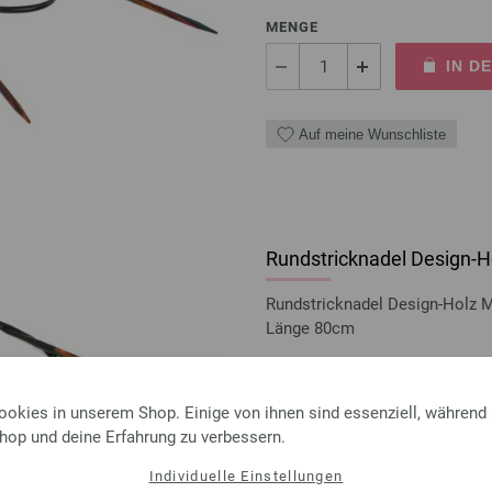
MENGE
IN D
Auf meine Wunschliste
Rundstricknadel Design-Ho
Rundstricknadel Design-Holz 
Länge 80cm
8,50 €
inkl. MwSt., zzgl.
Versandk
ookies in unserem Shop. Einige von ihnen sind essenziell, während
MENGE
Shop und deine Erfahrung zu verbessern.
IN D
Individuelle Einstellungen