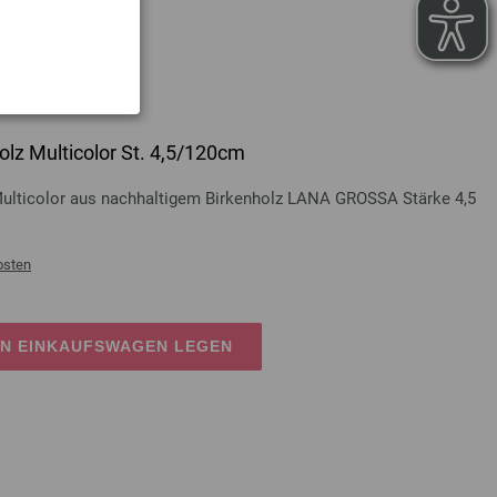
lz Multicolor St. 4,5/120cm
Multicolor aus nachhaltigem Birkenholz LANA GROSSA Stärke 4,5
osten
EN EINKAUFSWAGEN LEGEN