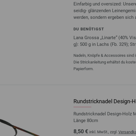
Einfarbig und oversized: Unse
seidig- glänzenden Leinengemi
werden, sondern ergeben sich
DU BENÖTIGST
Lana Grossa „Linarte“ (40% Vi
g): 500 g in Lachs (Fb. 329); St
Nadeln, Knöpfe & Accessoires sind i
Die Strickanleitung erhältst du kost
Papierform.
Rundstricknadel Design-Ho
Rundstricknadel Design-Holz 
Länge 80cm
8,50 €
inkl. MwSt., zzgl.
Versandk