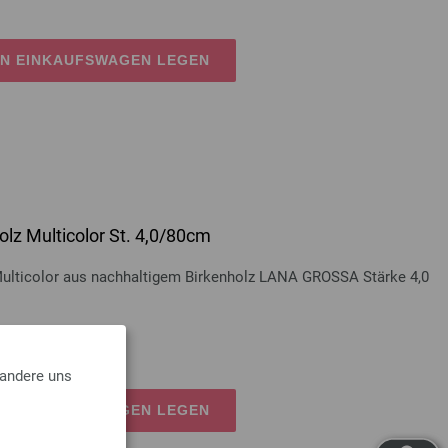
EN EINKAUFSWAGEN LEGEN
lz Multicolor St. 4,0/80cm
Multicolor aus nachhaltigem Birkenholz LANA GROSSA Stärke 4,0
osten
 andere uns
EN EINKAUFSWAGEN LEGEN