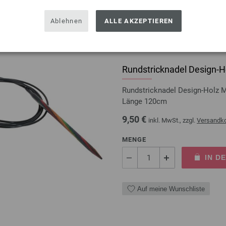
Auf meine Wunschliste
Ablehnen
ALLE AKZEPTIEREN
Rundstricknadel Design-Ho
Rundstricknadel Design-Holz 
Länge 120cm
9,50 €
inkl. MwSt., zzgl.
Versandk
MENGE
IN D
Auf meine Wunschliste