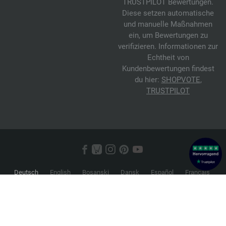
TRUSTPILOT Bewertungen.
Diese setzen automatische
und manuelle Maßnahmen
ein, um Bewertungen zu
verifizieren. Informationen zur
Echtheit von
Kundenbewertungen findest
du hier:
SHOPVOTE
,
TRUSTPILOT
Deutsch
English
Bosanski
Dansk
Español
Français
Hrvatski
Italiano
Nederlands
Norsk
Русский
Srpski
Suomi
Svenska
© 2026 FILATI eCommerce GmbH