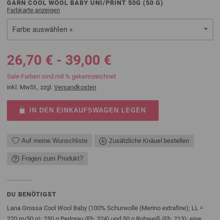
GARN COOL WOOL BABY UNI/PRINT 50G (
50
G)
Farbkarte anzeigen
Farbe auswählen »
26,70 € - 39,00 €
Sale-Farben sind mit % gekennzeichnet
inkl. MwSt., zzgl.
Versandkosten
IN DEN EINKAUFSWAGEN LEGEN
Auf meine Wunschliste
Zusätzliche Knäuel bestellen
Fragen zum Produkt?
DU BENÖTIGST
Lana Grossa Cool Wool Baby (100% Schurwolle (Merino extrafine); LL =
220 m/50 g): 250 g Perlgrau (Fb. 324) und 50 g Rohweiß (Fb. 213); eine