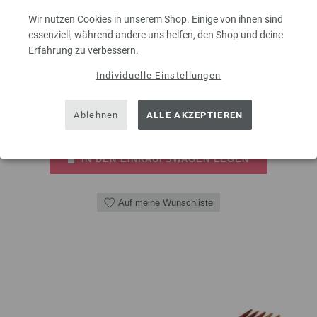
Wir nutzen Cookies in unserem Shop. Einige von ihnen sind
Strumpfstricknadel Design-Holz Multicolor aus nachhaltigem Birkenholz
essenziell, während andere uns helfen, den Shop und deine
LANA GROSSA Stärke 3,0 Länge 15cm
Erfahrung zu verbessern.
8,95 €
inkl. MwSt., zzgl.
Versandkosten
Individuelle Einstellungen
MENGE
Ablehnen
ALLE AKZEPTIEREN
IN DEN EINKAUFSWAGEN LEGEN
Auf meine Wunschliste