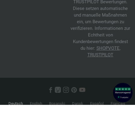
TRUSTPILOT Bewertungen.
Diese setzen automatische
und manuelle Maßnahmen
ein, um Bewertungen zu
verifizieren. Informationen zur
Echtheit von
Kundenbewertungen findest
du hier:
SHOPVOTE
,
TRUSTPILOT
Deutsch
English
Bosanski
Dansk
Español
Français
Hrvatski
Italiano
Nederlands
Norsk
Русский
Srpski
Suomi
Svenska
© 2026 FILATI eCommerce GmbH