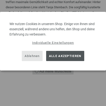
treffen maximale Gemütlichkeit und echter Komfort aufeinander. Hinter
dieser besonderen Linie steht Tanja Steinbach. Die sorgfältig kuratierte
Farbpalette und die charakteristischen Streifen-Effekte tragen ihre
Handschrift. "Wer ...
Wir nutzen Cookies in unserem Shop. Einige von ihnen sind
2,50 €
inkl. MwSt., zzgl.
Versandkosten
essenziell, während andere uns helfen, den Shop und deine
Erfahrung zu verbessern.
MENGE
Individuelle Einstellungen
Ablehnen
ALLE AKZEPTIEREN
IN DEN EINKAUFSWAGEN LEGEN
Auf meine Wunschliste