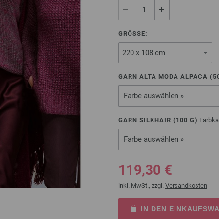
GRÖSSE:
GARN ALTA MODA ALPACA (
5
Farbe auswählen »
GARN SILKHAIR (
100
G)
Farbka
Farbe auswählen »
119,30 €
inkl. MwSt., zzgl.
Versandkosten
IN DEN EINKAUFSW