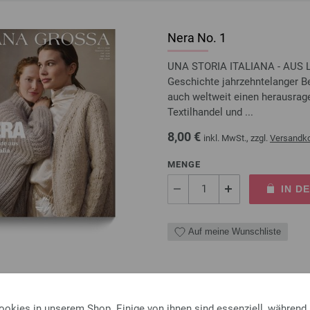
Nera No. 1
UNA STORIA ITALIANA - AUS L
Geschichte jahrzehntelanger B
auch weltweit einen herausrage
Textilhandel und ...
8,00 €
inkl. MwSt., zzgl.
Versandk
MENGE
IN D
Auf meine Wunschliste
Rundstricknadel Design-Ho
ookies in unserem Shop. Einige von ihnen sind essenziell, während