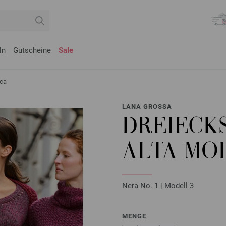
ln
Gutscheine
Sale
aca
LANA GROSSA
DREIECK
ALTA MO
Nera No. 1 | Modell 3
MENGE