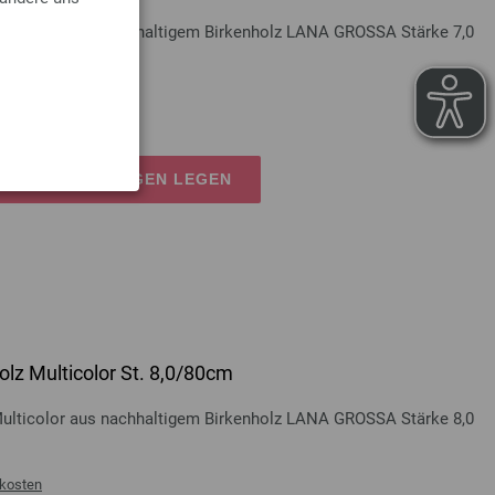
Multicolor aus nachhaltigem Birkenholz LANA GROSSA Stärke 7,0
kosten
EN EINKAUFSWAGEN LEGEN
lz Multicolor St. 8,0/80cm
Multicolor aus nachhaltigem Birkenholz LANA GROSSA Stärke 8,0
kosten