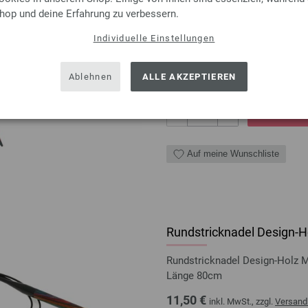
Shop und deine Erfahrung zu verbessern.
Rundstricknadel Design-Holz 
Länge 80cm
Individuelle Einstellungen
11,50 €
inkl. MwSt., zzgl.
Versand
Ablehnen
ALLE AKZEPTIEREN
MENGE
IN D
Auf meine Wunschliste
Rundstricknadel Design-Ho
Rundstricknadel Design-Holz 
Länge 80cm
11,50 €
inkl. MwSt., zzgl.
Versand