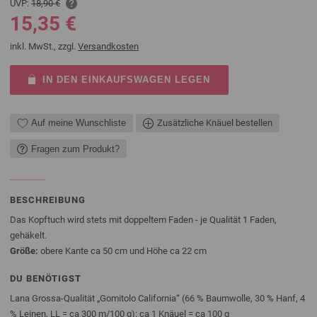
UVP:
18,90 €
15,35 €
inkl. MwSt., zzgl.
Versandkosten
IN DEN EINKAUFSWAGEN LEGEN
Auf meine Wunschliste
Zusätzliche Knäuel bestellen
Fragen zum Produkt?
BESCHREIBUNG
Das Kopftuch wird stets mit doppeltem Faden - je Qualität 1 Faden,
gehäkelt.
Größe:
obere Kante ca 50 cm und Höhe ca 22 cm
DU BENÖTIGST
Lana Grossa-Qualität „Gomitolo California“ (66 % Baumwolle, 30 % Hanf, 4
% Leinen, LL = ca 300 m/100 g): ca 1 Knäuel = ca 100 g