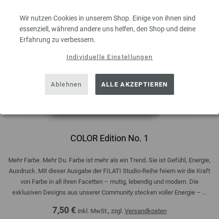
Wir nutzen Cookies in unserem Shop. Einige von ihnen sind
essenziell, während andere uns helfen, den Shop und deine
Erfahrung zu verbessern.
Individuelle Einstellungen
Ablehnen
ALLE AKZEPTIEREN
COLOR Edition No. 1
Mehr Farbe. Mehr Du. Farbe ist mehr als ein Trend. Sie ist Gefühl, Energie,
Ausdruck. Mit dieser Ausgabe der FILATI Studio-Reihe feiern wir die Kraft
von Farbe in all ihren Facetten – mutig, lebendig und modern. Die
exklusiven Designs aus unserer Community stecken voller Energie – ...
7,50 €
inkl. MwSt., zzgl.
Versandkosten