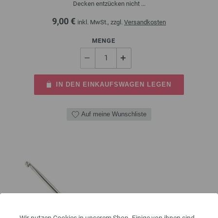
Decken entzücken nicht ...
9,00 €
inkl. MwSt., zzgl.
Versandkosten
MENGE
IN DEN EINKAUFSWAGEN LEGEN
Auf meine Wunschliste