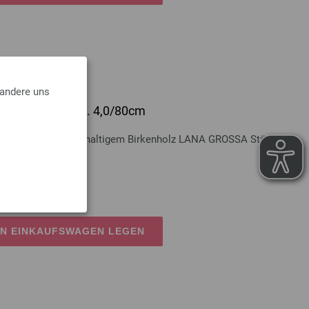
 andere uns
lz Multicolor St. 4,0/80cm
Multicolor aus nachhaltigem Birkenholz LANA GROSSA Stärke 4,0
osten
EN EINKAUFSWAGEN LEGEN