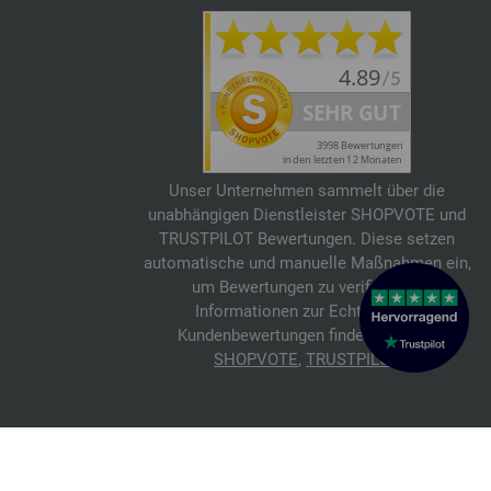
Unser Unternehmen sammelt über die
unabhängigen Dienstleister SHOPVOTE und
TRUSTPILOT Bewertungen. Diese setzen
automatische und manuelle Maßnahmen ein,
um Bewertungen zu verifizieren.
Informationen zur Echtheit von
Kundenbewertungen findest du hier:
SHOPVOTE
,
TRUSTPILOT