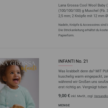
Lana Grossa Cool Wool Baby (1
(100/100/100) g Muschel (Fb. 3
2,5 mm; 2 Knöpfe mit 12 mm Ø
Nadeln, Knöpfe & Accessoires sind i
Die Strickanleitung erhältst du kost
Papierform.
INFANTI No. 21
Was krabbelt denn da? MIT
kuschelig warm eingepackt, zei
während wir Großen uns seufze
erst richtig an. Vergnügt toben 
9,00 €
inkl. MwSt., zzgl.
Versandk
MENGE