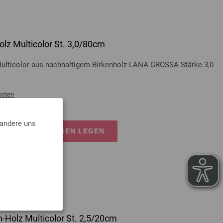
lz Multicolor St. 3,0/80cm
Multicolor aus nachhaltigem Birkenholz LANA GROSSA Stärke 3,0
osten
 andere uns
EN EINKAUFSWAGEN LEGEN
-Holz Multicolor St. 2,5/20cm