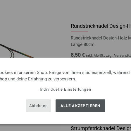
Rundstricknadel Design-Ho
Rundstricknadel Design-Holz 
Länge 80cm
8,50 €
inkl. MwSt., zzgl.
Versandk
MENGE
ookies in unserem Shop. Einige von ihnen sind essenziell, während
IN D
Shop und deine Erfahrung zu verbessern.
Individuelle Einstellungen
Auf meine Wunschliste
Ablehnen
ALLE AKZEPTIEREN
Strumpfstricknadel Design