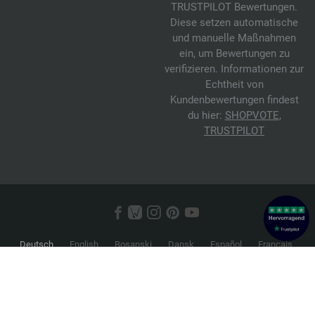
TRUSTPILOT Bewertungen.
Diese setzen automatische
und manuelle Maßnahmen
ein, um Bewertungen zu
verifizieren. Informationen zur
Echtheit von
Kundenbewertungen findest
du hier:
SHOPVOTE
,
TRUSTPILOT
Deutsch
English
Bosanski
Dansk
Español
Français
Hrvatski
Italiano
Nederlands
Norsk
Русский
Srpski
Suomi
Svenska
© 2026 FILATI eCommerce GmbH