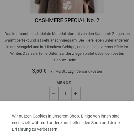
CASHMERE SPECIAL No. 2
Das kostbarste und edelste Material stammt von den Kaschmir-Ziegen, es
wärmt perfekt und ist sehr anschmiegsam. Die Tiere leben unter anderem
in der Mongolei und im Himalaya-Gebirge, und dies bei extremer Kälte im
Winter. Das sehr feine Unterhaar der Ziegen bietet dabei den besten
Schutz. Beim ...
3,50 €
inkl. MwSt., zzgl.
Versandkosten
MENGE
IN DEN EINKAUFSWAGEN LEGEN
Wir nutzen Cookies in unserem Shop. Einige von ihnen sind
essenziell, während andere uns helfen, den Shop und deine
Auf meine Wunschliste
Erfahrung zu verbessern.