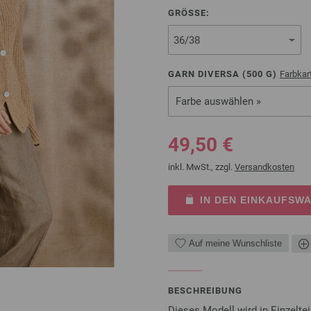
GRÖSSE:
GARN DIVERSA (
500
G)
Farbkar
Farbe auswählen »
49,50 €
inkl. MwSt., zzgl.
Versandkosten
IN DEN EINKAUFSW
Auf meine Wunschliste
BESCHREIBUNG
Dieses Modell wird in Einzelte