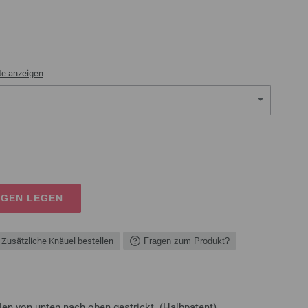
te anzeigen
AGEN LEGEN
Zusätzliche Knäuel bestellen
Fragen zum Produkt?
ilen von unten nach oben gestrickt. (Halbpatent)