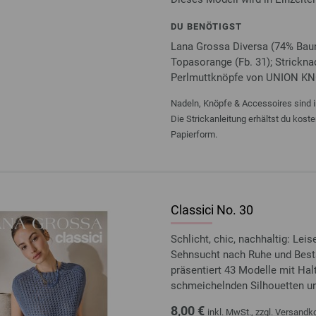
DU BENÖTIGST
Lana Grossa Diversa (74% Baum
Topasorange (Fb. 31); Stricknad
Perlmuttknöpfe von UNION KNO
Nadeln, Knöpfe & Accessoires sind i
Die Strickanleitung erhältst du kost
Papierform.
Classici No. 30
Schlicht, chic, nachhaltig: Le
Sehnsucht nach Ruhe und Bestä
präsentiert 43 Modelle mit Halt
schmeichelnden Silhouetten und
8,00 €
inkl. MwSt., zzgl.
Versandk