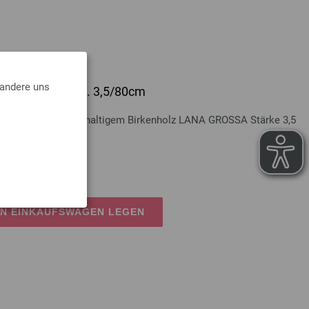
 andere uns
lz Multicolor St. 3,5/80cm
Multicolor aus nachhaltigem Birkenholz LANA GROSSA Stärke 3,5
osten
EN EINKAUFSWAGEN LEGEN