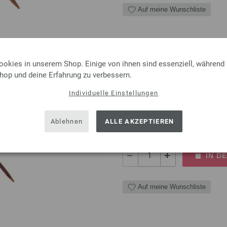
Auf meine Wunschliste
ookies in unserem Shop. Einige von ihnen sind essenziell, während
Rundstricknadel Design-Ho
Shop und deine Erfahrung zu verbessern.
Rundstricknadel Design-Holz 
Individuelle Einstellungen
Länge 80cm
8,50 €
inkl. MwSt., zzgl.
Versandk
Ablehnen
ALLE AKZEPTIEREN
MENGE
IN D
Auf meine Wunschliste