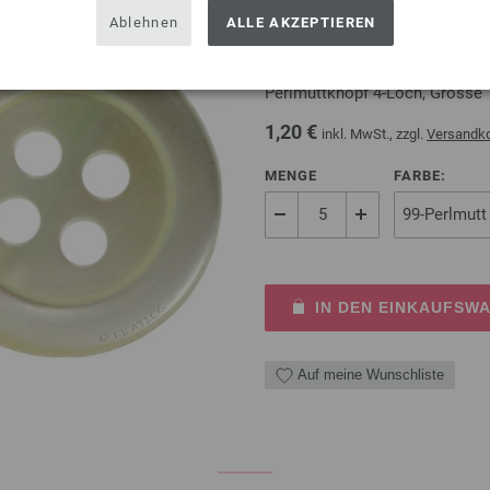
Ablehnen
ALLE AKZEPTIEREN
Perlmuttknopf 4-Loch 1
Perlmuttknopf 4-Loch, Grösse
1,20 €
inkl. MwSt., zzgl.
Versandk
MENGE
FARBE:
IN DEN EINKAUFSW
Auf meine Wunschliste