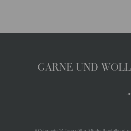
GARNE UND WOLLE
J
* Gutschein 14 Tage gültig. Mindestbestellwert n