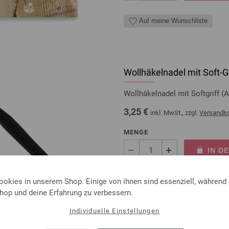
Auf meine Wunschliste
Wollhäkelnadel mit Soft-Gr
Wollhäkelnadel mit Softgriff
3,25 €
inkl. MwSt., zzgl.
Versandk
MENGE
IN D
ookies in unserem Shop. Einige von ihnen sind essenziell, während
Auf meine Wunschliste
Shop und deine Erfahrung zu verbessern.
Individuelle Einstellungen