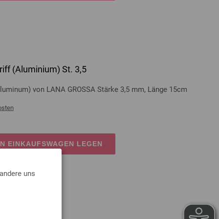
iff (Aluminium) St. 3,5
 (Aluminum) von LANA GROSSA Stärke 3,5 mm, Länge 15cm
osten
EN EINKAUFSWAGEN LEGEN
 andere uns