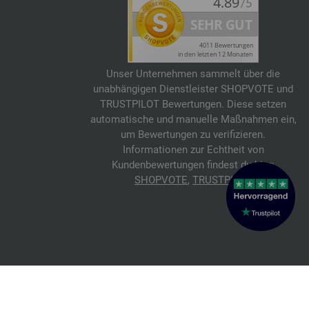
Unser Unternehmen sammelt über die
unabhängigen Dienstleister SHOPVOTE und
TRUSTPILOT Bewertungen. Diese setzen
automatische und manuelle Maßnahmen ein,
um Bewertungen zu verifizieren.
Informationen zur Echtheit von
Kundenbewertungen findest du hier:
SHOPVOTE
,
TRUSTPILOT
© 2026 FILATI eCommerce GmbH
Italiano