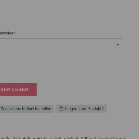
 anzeigen
AGEN LEGEN
Zusätzliche Knäuel bestellen
Fragen zum Produkt?
olle, 27% Polyamid, LL = 150 m/50 g): 200 g Zartgrün/Creme