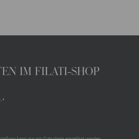
N IM FILATI-SHOP
.*
stellung kann nur ein Gutschein eingelöst werden.