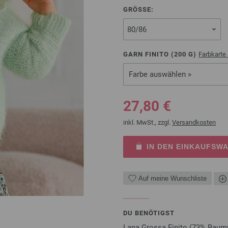
GRÖSSE:
GARN FINITO (
200
G)
Farbkarte
Farbe auswählen »
27,80 €
inkl. MwSt., zzgl.
Versandkosten
IN DEN EINKAUFSW
Auf meine Wunschliste
DU BENÖTIGST
Lana Grossa Finito (73% Baumw