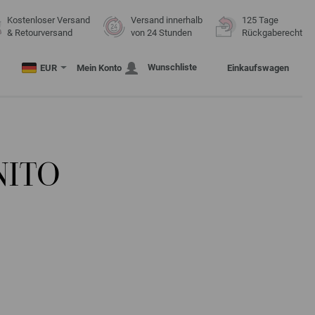
Kostenloser Versand
Versand innerhalb
125 Tage
& Retourversand
von 24 Stunden
Rückgaberecht
Wunschliste
EUR
Mein Konto
Einkaufswagen
NITO