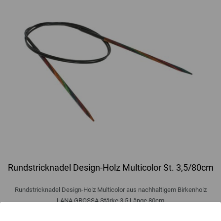
Rundstricknadel Design-Holz Multicolor St. 3,5/80cm
Rundstricknadel Design-Holz Multicolor aus nachhaltigem Birkenholz
LANA GROSSA Stärke 3,5 Länge 80cm
8,50 €
inkl. MwSt., zzgl.
Versandkosten