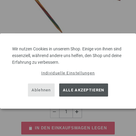
Wir nutzen Cookies in unserem Shop. Einige von ihnen sind
essenziell, während andere uns helfen, den Shop und deine
Rundstricknadel Design-Holz Multicolor St. 4,0/80cm
Erfahrung zu verbessern.
Rundstricknadel Design-Holz Multicolor aus nachhaltigem Birkenholz
Individuelle Einstellungen
LANA GROSSA Stärke 4,0 Länge 80cm
8,50 €
inkl. MwSt., zzgl.
Versandkosten
Ablehnen
ALLE AKZEPTIEREN
MENGE
IN DEN EINKAUFSWAGEN LEGEN