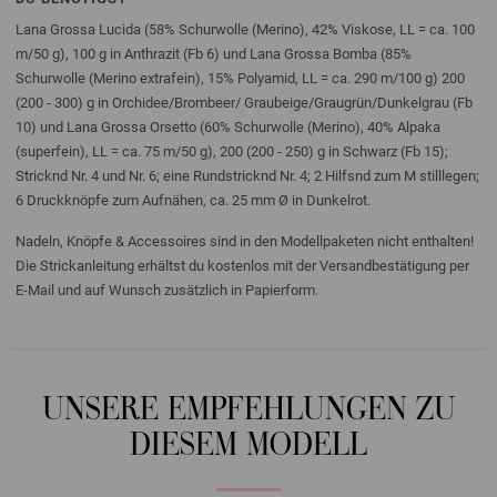
Lana Grossa Lucida (58% Schurwolle (Merino), 42% Viskose, LL = ca. 100
m/50 g), 100 g in Anthrazit (Fb 6) und Lana Grossa Bomba (85%
Schurwolle (Merino extrafein), 15% Polyamid, LL = ca. 290 m/100 g) 200
(200 - 300) g in Orchidee/Brombeer/ Graubeige/Graugrün/Dunkelgrau (Fb
10) und Lana Grossa Orsetto (60% Schurwolle (Merino), 40% Alpaka
(superfein), LL = ca. 75 m/50 g), 200 (200 - 250) g in Schwarz (Fb 15);
Stricknd Nr. 4 und Nr. 6; eine Rundstricknd Nr. 4; 2 Hilfsnd zum M stilllegen;
6 Druckknöpfe zum Aufnähen, ca. 25 mm Ø in Dunkelrot.
Nadeln, Knöpfe & Accessoires sind in den Modellpaketen nicht enthalten!
Die Strickanleitung erhältst du kostenlos mit der Versandbestätigung per
E-Mail und auf Wunsch zusätzlich in Papierform.
UNSERE EMPFEHLUNGEN ZU
DIESEM MODELL