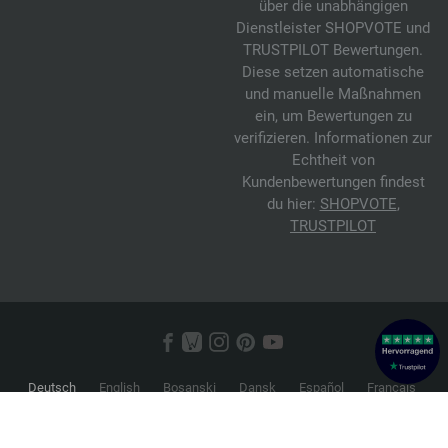
über die unabhängigen
Dienstleister SHOPVOTE und
TRUSTPILOT Bewertungen.
Diese setzen automatische
und manuelle Maßnahmen
ein, um Bewertungen zu
verifizieren. Informationen zur
Echtheit von
Kundenbewertungen findest
du hier:
SHOPVOTE
,
TRUSTPILOT
Deutsch
English
Bosanski
Dansk
Español
Français
Hrvatski
Italiano
Nederlands
Norsk
Русский
Srpski
Suomi
Svenska