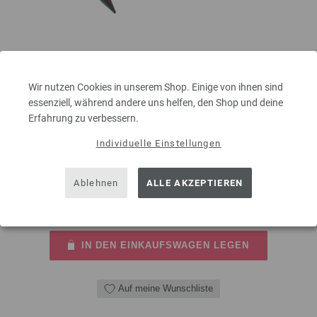
Rundstricknadel Design-Holz Multicolor St. 7,0/80cm
Wir nutzen Cookies in unserem Shop. Einige von ihnen sind
essenziell, während andere uns helfen, den Shop und deine
Rundstricknadel Design-Holz Multicolor aus nachhaltigem Birkenholz
Erfahrung zu verbessern.
LANA GROSSA Stärke 7,0 Länge 80cm
Individuelle Einstellungen
11,50 €
inkl. MwSt., zzgl.
Versandkosten
MENGE
Ablehnen
ALLE AKZEPTIEREN
IN DEN EINKAUFSWAGEN LEGEN
Auf meine Wunschliste