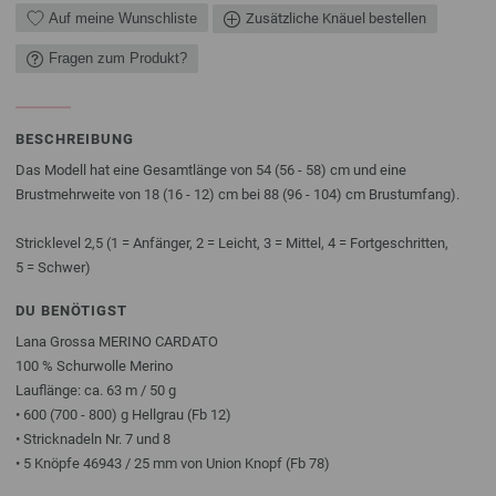
Auf meine Wunschliste
Zusätzliche Knäuel bestellen
Fragen zum Produkt?
BESCHREIBUNG
Das Modell hat eine Gesamtlänge von 54 (56 - 58) cm und eine
Brustmehrweite von 18 (16 - 12) cm bei 88 (96 - 104) cm Brustumfang).
Stricklevel 2,5 (1 = Anfänger, 2 = Leicht, 3 = Mittel, 4 = Fortgeschritten,
5 = Schwer)
DU BENÖTIGST
Lana Grossa MERINO CARDATO
100 % Schurwolle Merino
Lauflänge: ca. 63 m / 50 g
• 600 (700 - 800) g Hellgrau (Fb 12)
• Stricknadeln Nr. 7 und 8
• 5 Knöpfe 46943 / 25 mm von Union Knopf (Fb 78)