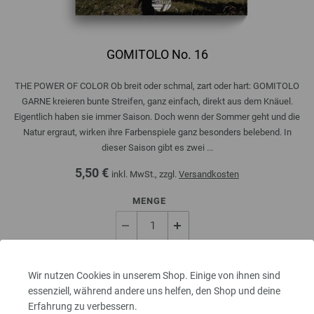
GOMITOLO No. 16
THE POWER OF COLOR Ob breit oder schmal, zart oder hart: GOMITOLO
GARNE kreieren bunte Streifen, ganz einfach, direkt aus dem Knäuel.
Eigentlich haben sie immer Saison. Doch wenn der Sommer geht und die
Natur ergraut, wirken ihre Farbenspiele ganz besonders belebend. In
dieser Saison gibt es zwei ...
5,50 €
inkl. MwSt., zzgl.
Versandkosten
MENGE
IN DEN EINKAUFSWAGEN LEGEN
Wir nutzen Cookies in unserem Shop. Einige von ihnen sind
essenziell, während andere uns helfen, den Shop und deine
Erfahrung zu verbessern.
Auf meine Wunschliste