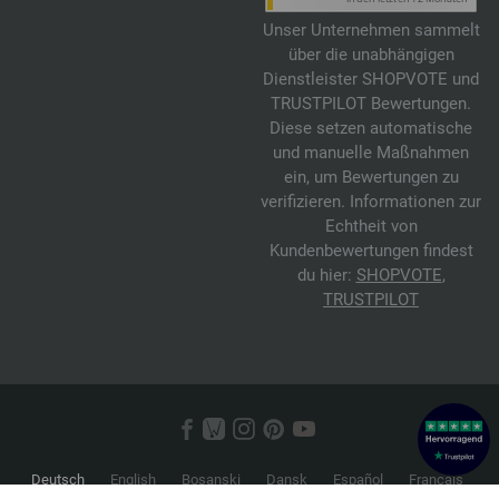
Unser Unternehmen sammelt
über die unabhängigen
Dienstleister SHOPVOTE und
TRUSTPILOT Bewertungen.
Diese setzen automatische
und manuelle Maßnahmen
ein, um Bewertungen zu
verifizieren. Informationen zur
Echtheit von
Kundenbewertungen findest
du hier:
SHOPVOTE
,
TRUSTPILOT
Deutsch
English
Bosanski
Dansk
Español
Français