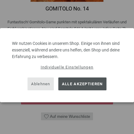
GOMITOLO No. 14
Funtastisch! Gomitolo-Garne punkten mit spektakulären Verläufen und
Farbkombinationen. Neu sind Gomitolo GALA (mit Lurex, Infos Seite 7),
Gomitolo MAGICO (mit Dégradés und feinen Ringeln, Infos Seite 12) und
Gomitolo FUSIONE (mit Tweed-Effekten, Infos Seite 56). Außerdem sind
Wir nutzen Cookies in unserem Shop. Einige von ihnen sind
in dieser Ausgabe ...
essenziell, während andere uns helfen, den Shop und deine
Erfahrung zu verbessern.
5,50 €
inkl. MwSt., zzgl.
Versandkosten
Individuelle Einstellungen
MENGE
Ablehnen
ALLE AKZEPTIEREN
IN DEN EINKAUFSWAGEN LEGEN
Auf meine Wunschliste