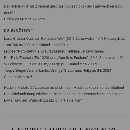
Der Schal wird mit 2 Knäuel gleichzeitig gestrickt - der Farbwechsel ist in
der Mitte.
Größe ca 60 x ca 210 cm
DU BENÖTIGST
Lana Grossa-Qualität „Gomitolo Arte“ (60 % Schurwolle, 40 % Polyacryl, LL
= ca 700 m/200 g): 1 Knäuel = ca 200 g
Erdbeer/Rotviolett/Hellgrau/Lindgrün/Hellblau/Beige/Orange/
Rot/Pink/Fuchsia (Fb 1023) und „Gomitolo Fusione“ (60 % Schurwolle, 40
% Polyacryl, LL = ca 700 m/200 g): je 1 Knäuel = ca 200 g
Taupe/Beige/Vanille/Lachs/Orange/Graubraun/Hellgrau (Fb 2024);
Stricknadeln Nr 5.
Nadeln, Knöpfe & Accessoires sind in den Modellpaketen nicht enthalten!
Die Strickanleitung erhältst du kostenlos mit der Versandbestätigung per
E-Mail und auf Wunsch zusätzlich in Papierform.