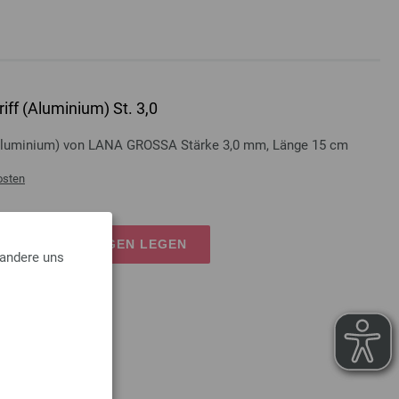
iff (Aluminium) St. 3,0
 (Aluminium) von LANA GROSSA Stärke 3,0 mm, Länge 15 cm
osten
EN EINKAUFSWAGEN LEGEN
 andere uns