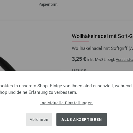
Papierform.
Wollhäkelnadel mit Soft-Gr
Wollhäkelnadel mit Softgriff
3,25 €
inkl. MwSt., zzgl.
Versandk
MENGE
IN D
ookies in unserem Shop. Einige von ihnen sind essenziell, während
Shop und deine Erfahrung zu verbessern.
Auf meine Wunschliste
Individuelle Einstellungen
Ablehnen
ALLE AKZEPTIEREN