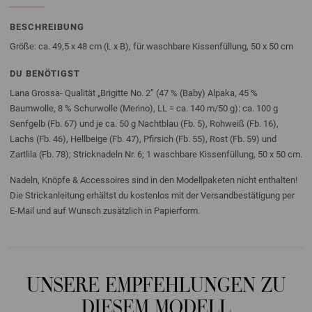
BESCHREIBUNG
Größe: ca. 49,5 x 48 cm (L x B), für waschbare Kissenfüllung, 50 x 50 cm
DU BENÖTIGST
Lana Grossa- Qualität „Brigitte No. 2” (47 % (Baby) Alpaka, 45 %
Baumwolle, 8 % Schurwolle (Merino), LL = ca. 140 m/50 g): ca. 100 g
Senfgelb (Fb. 67) und je ca. 50 g Nachtblau (Fb. 5), Rohweiß (Fb. 16),
Lachs (Fb. 46), Hellbeige (Fb. 47), Pfirsich (Fb. 55), Rost (Fb. 59) und
Zartlila (Fb. 78); Stricknadeln Nr. 6; 1 waschbare Kissenfüllung, 50 x 50 cm.
Nadeln, Knöpfe & Accessoires sind in den Modellpaketen nicht enthalten!
Die Strickanleitung erhältst du kostenlos mit der Versandbestätigung per
E-Mail und auf Wunsch zusätzlich in Papierform.
UNSERE EMPFEHLUNGEN ZU
DIESEM MODELL