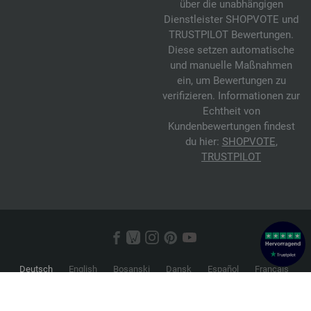
über die unabhängigen
Dienstleister SHOPVOTE und
TRUSTPILOT Bewertungen.
Diese setzen automatische
und manuelle Maßnahmen
ein, um Bewertungen zu
verifizieren. Informationen zur
Echtheit von
Kundenbewertungen findest
du hier:
SHOPVOTE
,
TRUSTPILOT
Deutsch
English
Bosanski
Dansk
Español
Français
Hrvatski
Italiano
Nederlands
Norsk
Русский
Srpski
Suomi
Svenska