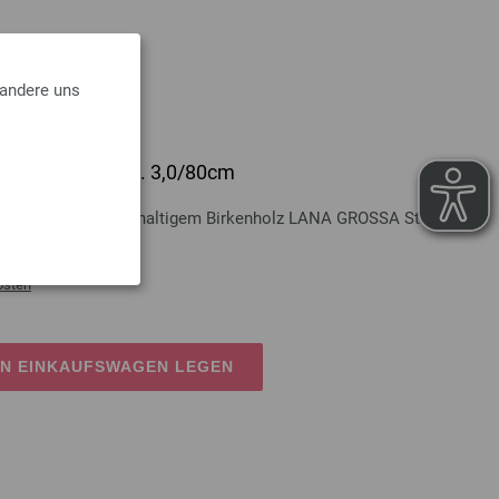
 andere uns
lz Multicolor St. 3,0/80cm
Multicolor aus nachhaltigem Birkenholz LANA GROSSA Stärke 3,0
osten
EN EINKAUFSWAGEN LEGEN