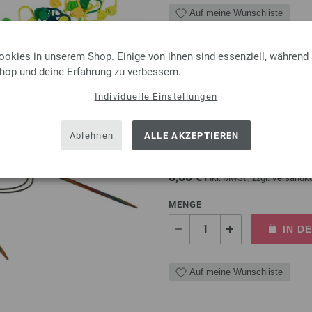
Auf meine Wunschliste
ookies in unserem Shop. Einige von ihnen sind essenziell, während
Shop und deine Erfahrung zu verbessern.
Individuelle Einstellungen
Rundstricknadel Design-Ho
Rundstricknadel Design-Holz 
Ablehnen
ALLE AKZEPTIEREN
Länge 80cm
8,50 €
inkl. MwSt., zzgl.
Versandk
MENGE
IN D
Auf meine Wunschliste