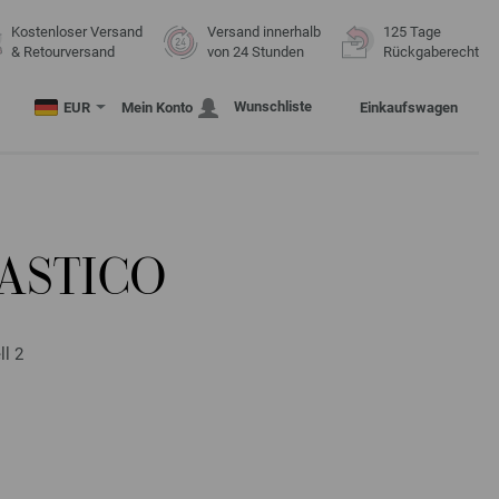
Kostenloser Versand
Versand innerhalb
125 Tage
& Retourversand
von 24 Stunden
Rückgaberecht
Wunschliste
EUR
Mein Konto
Einkaufswagen
ASTICO
l 2