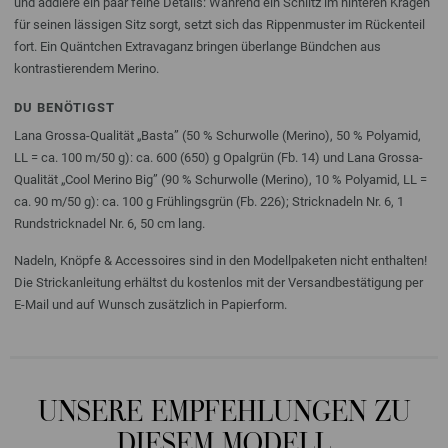
und addiere ein paar feine Details: Während ein Schlitz im hinteren Kragen
für seinen lässigen Sitz sorgt, setzt sich das Rippenmuster im Rückenteil
fort. Ein Quäntchen Extravaganz bringen überlange Bündchen aus
kontrastierendem Merino.
DU BENÖTIGST
Lana Grossa-Qualität „Basta” (50 % Schurwolle (Merino), 50 % Polyamid,
LL = ca. 100 m/50 g): ca. 600 (650) g Opalgrün (Fb. 14) und Lana Grossa-
Qualität „Cool Merino Big” (90 % Schurwolle (Merino), 10 % Polyamid, LL =
ca. 90 m/50 g): ca. 100 g Frühlingsgrün (Fb. 226); Stricknadeln Nr. 6, 1
Rundstricknadel Nr. 6, 50 cm lang.
Nadeln, Knöpfe & Accessoires sind in den Modellpaketen nicht enthalten!
Die Strickanleitung erhältst du kostenlos mit der Versandbestätigung per
E-Mail und auf Wunsch zusätzlich in Papierform.
UNSERE EMPFEHLUNGEN ZU
DIESEM MODELL