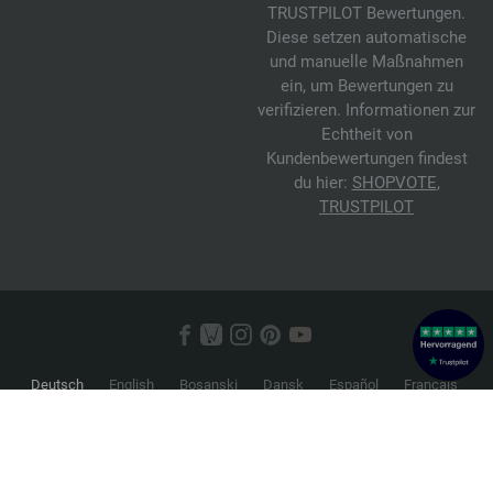
TRUSTPILOT Bewertungen.
Diese setzen automatische
und manuelle Maßnahmen
ein, um Bewertungen zu
verifizieren. Informationen zur
Echtheit von
Kundenbewertungen findest
du hier:
SHOPVOTE
,
TRUSTPILOT
Deutsch
English
Bosanski
Dansk
Español
Français
Hrvatski
Italiano
Nederlands
Norsk
Русский
Srpski
Suomi
Svenska
© 2026 FILATI eCommerce GmbH