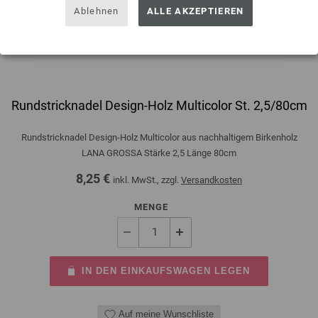
Ablehnen
ALLE AKZEPTIEREN
Rundstricknadel Design-Holz Multicolor St. 2,5/80cm
Rundstricknadel Design-Holz Multicolor aus nachhaltigem Birkenholz
LANA GROSSA Stärke 2,5 Länge 80cm
8,25 €
inkl. MwSt., zzgl.
Versandkosten
MENGE
IN DEN EINKAUFSWAGEN LEGEN
Auf meine Wunschliste