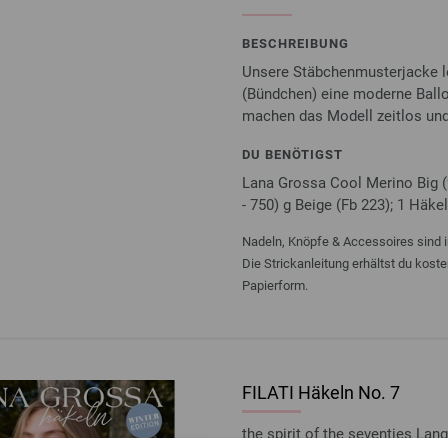
BESCHREIBUNG
Unsere Stäbchenmusterjacke l
(Bündchen) eine moderne Ball
machen das Modell zeitlos und
DU BENÖTIGST
Lana Grossa Cool Merino Big (
- 750) g Beige (Fb 223); 1 Häkel
Nadeln, Knöpfe & Accessoires sind i
Die Strickanleitung erhältst du kost
Papierform.
FILATI Häkeln No. 7
the spirit of the seventies L