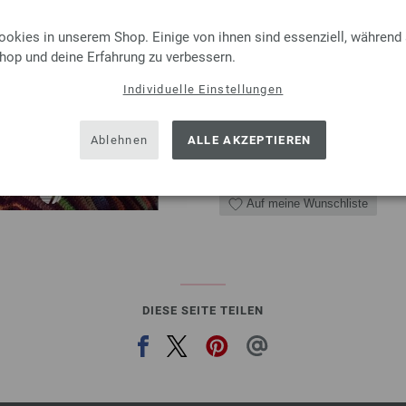
glücklich, dass wir es auch im 
selbst voluminöse Crochet- Pi
ookies in unserem Shop. Einige von ihnen sind essenziell, während
noch tut? Seit ...
Shop und deine Erfahrung zu verbessern.
8,00 €
inkl. MwSt., zzgl.
Versandk
Individuelle Einstellungen
MENGE
Ablehnen
ALLE AKZEPTIEREN
IN D
Auf meine Wunschliste
DIESE SEITE TEILEN