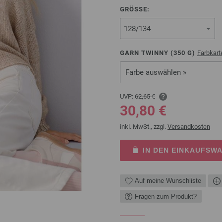
GRÖSSE:
GARN TWINNY (
350
G)
Farbkart
Farbe auswählen »
UVP:
62,65 €
30,80 €
inkl. MwSt., zzgl.
Versandkosten
IN DEN EINKAUFSW
Auf meine Wunschliste
Fragen zum Produkt?