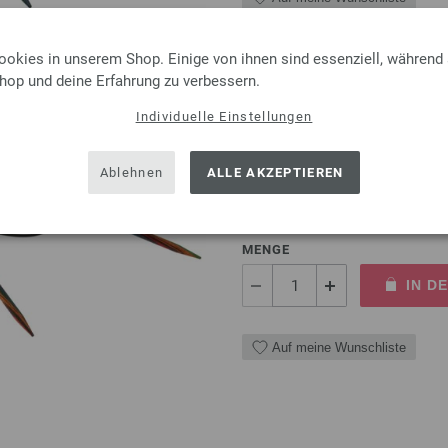
ookies in unserem Shop. Einige von ihnen sind essenziell, während
Shop und deine Erfahrung zu verbessern.
Rundstricknadel Design-Ho
Individuelle Einstellungen
Rundstricknadel Design-Holz 
Ablehnen
ALLE AKZEPTIEREN
Länge 80cm
9,50 €
inkl. MwSt., zzgl.
Versandk
MENGE
IN D
Auf meine Wunschliste