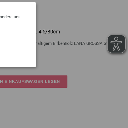
 andere uns
lz Multicolor St. 4,5/80cm
Multicolor aus nachhaltigem Birkenholz LANA GROSSA Stärke 4,5
osten
EN EINKAUFSWAGEN LEGEN