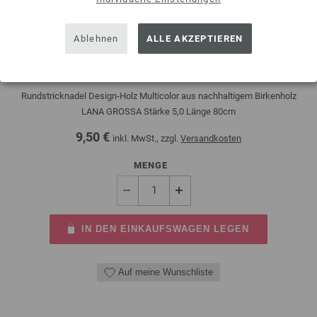
Ablehnen
ALLE AKZEPTIEREN
Rundstricknadel Design-Holz Multicolor St. 5,0/80cm
Rundstricknadel Design-Holz Multicolor aus nachhaltigem Birkenholz
LANA GROSSA Stärke 5,0 Länge 80cm
9,50 €
inkl. MwSt., zzgl.
Versandkosten
MENGE
IN DEN EINKAUFSWAGEN LEGEN
Auf meine Wunschliste