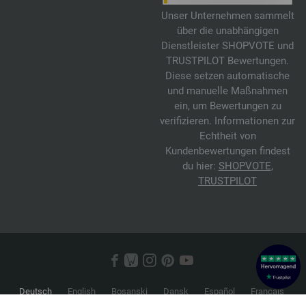
Unser Unternehmen sammelt
über die unabhängigen
Dienstleister SHOPVOTE und
TRUSTPILOT Bewertungen.
Diese setzen automatische
und manuelle Maßnahmen
ein, um Bewertungen zu
verifizieren. Informationen zur
Echtheit von
Kundenbewertungen findest
du hier:
SHOPVOTE
,
TRUSTPILOT
Deutsch
English
Bosanski
Dansk
Español
Français