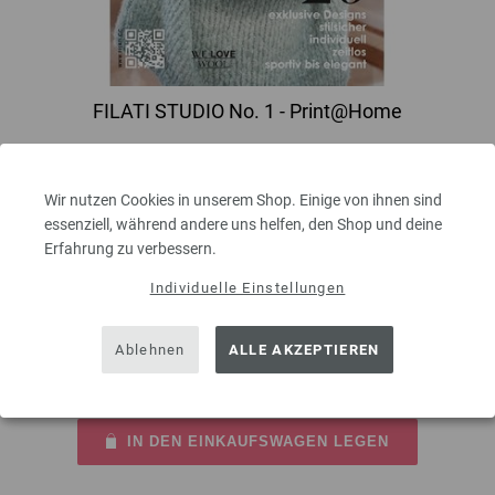
FILATI STUDIO No. 1 - Print@Home
Print@Home - Magazin selbst ausdrucken Zeitlose und nachhaltige
Looks, von lässig sportiv bis elegant, in Größe 32 bis 54. In der neuen
Wir nutzen Cookies in unserem Shop. Einige von ihnen sind
Print@Home FILATI STUDIO No. 1 Ausgabe findest du 26 exklusive Styles
essenziell, während andere uns helfen, den Shop und deine
aus edlen Lana Grossa Garnen. Die Modelle sind in Größe 32 bis 54
Erfahrung zu verbessern.
erhältlich. Um Länge, ...
Individuelle Einstellungen
4,50 €
UVP:
6,50 €
inkl. MwSt., zzgl.
Versandkosten
MENGE
Ablehnen
ALLE AKZEPTIEREN
IN DEN EINKAUFSWAGEN LEGEN