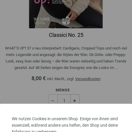
Classici No. 25
WHAT’S UP? 37 x neu interpretiert: Cardigans, Cropped Tops und noch viel
mehr. Legendär und angesagt: die Styles der 90er. Ob Girlie- oder Preppy-
Look, sexy, brav oder lässig – die 90er waren vielseitig und haben Trends
gesetzt. Auf 48 Seiten zeigen die Designer, wie die Looks im ...
8,00 €
inkl. MwSt., zzgl.
Versandkosten
MENGE
IN DEN EINKAUFSWAGEN LEGEN
Wir nutzen Cookies in unserem Shop. Einige von ihnen sind
essenziell, während andere uns helfen, den Shop und deine
Erfahrung zu verbessern.