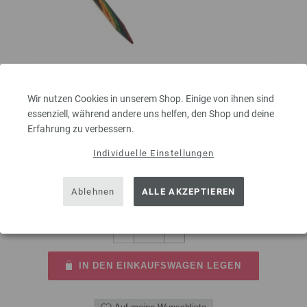
Wir nutzen Cookies in unserem Shop. Einige von ihnen sind
Rundstricknadel Design-Holz Multicolor St. 6,0/80cm
essenziell, während andere uns helfen, den Shop und deine
Erfahrung zu verbessern.
Rundstricknadel Design-Holz Multicolor aus nachhaltigem Birkenholz
LANA GROSSA Stärke 6,0 Länge 80cm
Individuelle Einstellungen
9,95 €
inkl. MwSt., zzgl.
Versandkosten
Ablehnen
ALLE AKZEPTIEREN
MENGE
IN DEN EINKAUFSWAGEN LEGEN