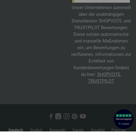
Unser Unternehmen sammelt
über die unabhängigen
Dienstleister SHOPVOTE und
TRUSTPILOT Bewertungen.
Diese setzen automatische
und manuelle Maßnahmen
ein, um Bewertungen zu
verifizieren. Informationen zur
Echtheit von
Kundenbewertungen findest
du hier:
SHOPVOTE
,
TRUSTPILOT
Deutsch
English
Bosanski
Dansk
Español
Français