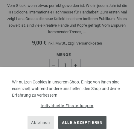
Vom Glück, wenn etwas perfekt geworden ist. Wie in jedem Jahr ist die
HH Cologne, internationale Fachmesse für Handarbeit: Zum ersten Mal
zeigt Lana Grossa die neue Kollektion einem breiteren Publikum. Bis es
soweit ist, sind viele kreative Hände und Köpfe gefragt: Vom Erspüren
kommender Trends, ...
9,00 €
inkl. MwSt., zzgl.
Versandkosten
MENGE
IN DEN EINKAUFSWAGEN LEGEN
Wir nutzen Cookies in unserem Shop. Einige von ihnen sind
essenziell, während andere uns helfen, den Shop und deine
Erfahrung zu verbessern.
Auf meine Wunschliste
Individuelle Einstellungen
Ablehnen
ALLE AKZEPTIEREN