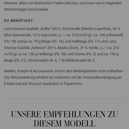
Hinweis: Alles mit dreifachem Faden stricken, und zwar wie in folgenden
Streifenfolgen beschrieben
DU BENÖTIGST
Lana Grossa-Qualität „Soffio” (60 % Schurwolle (Merino superfine), 30 %
(Bio) Baumwolle, 10 % Kaschmir, LL = ca. 215 m/25 g): ca. 100 g Rohweiß
(Fb. 18) und je ca. 75 g Beige (Fb. 16) und Hellbeige (Fb. 17) und Lana
Grossa-Qualität „Setasuri” (69 % Alpaka (Suri), 31 % Seide, LL = ca. 212
m/25 g): je ca. 150 g Hellbeige (Fb. 58) und Creme (Fb. 2) und ca. 100 g
Beige (Fb. 21); Stricknadeln Nr. 6, 1 Wollhäkelnadel Nr. 5.
Nadeln, Knöpfe & Accessoires sind in den Modellpaketen nicht enthalten!
Die Strickanleitung erhältst du kostenlos mit der Versandbestätigung per
E-Mail und auf Wunsch zusätzlich in Papierform.
UNSERE EMPFEHLUNGEN ZU
DIESEM MODELL