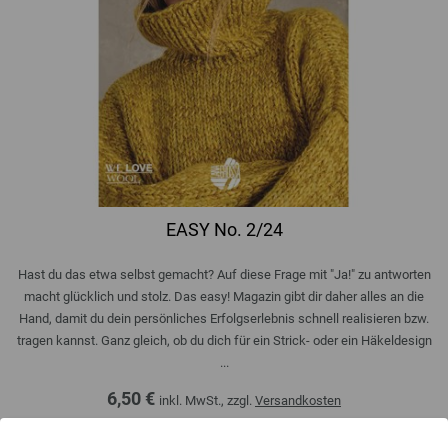
EASY No. 2/24
Hast du das etwa selbst gemacht? Auf diese Frage mit "Ja!" zu antworten
macht glücklich und stolz. Das easy! Magazin gibt dir daher alles an die
Hand, damit du dein persönliches Erfolgserlebnis schnell realisieren bzw.
tragen kannst. Ganz gleich, ob du dich für ein Strick- oder ein Häkeldesign
...
6,50 €
inkl. MwSt., zzgl.
Versandkosten
MENGE