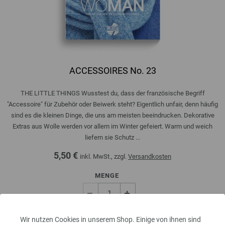
ACCESSOIRES No. 23
THE LITTLE THINGS Wusstest du, dass der französische Begriff
"Accessoire" für Zubehör oder Beiwerk steht? Eigentlich unfair, denn häufig
sind es die kleinen Dinge, die uns am meisten beeindrucken. Dekorative
Extras aus Wolle werden vor allem im Winter gefeiert. Warm und weich
liefern sie Schutz ...
5,50 €
inkl. MwSt., zzgl.
Versandkosten
MENGE
Wir nutzen Cookies in unserem Shop. Einige von ihnen sind
IN DEN EINKAUFSWAGEN LEGEN