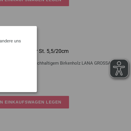
 andere uns
-Holz Multicolor St. 5,5/20cm
lz Multicolor aus nachhaltigem Birkenholz LANA GROSSA Stärke
kosten
EN EINKAUFSWAGEN LEGEN