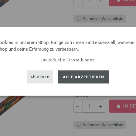
Auf meine Wunschliste
ookies in unserem Shop. Einige von ihnen sind essenziell, während
Shop und deine Erfahrung zu verbessern.
Strumpfstricknadel Design
Individuelle Einstellungen
Strumpfstricknadel Design-Ho
5,5 Länge 20cm
Ablehnen
ALLE AKZEPTIEREN
12,95 €
inkl. MwSt., zzgl.
Versand
MENGE
IN D
Auf meine Wunschliste