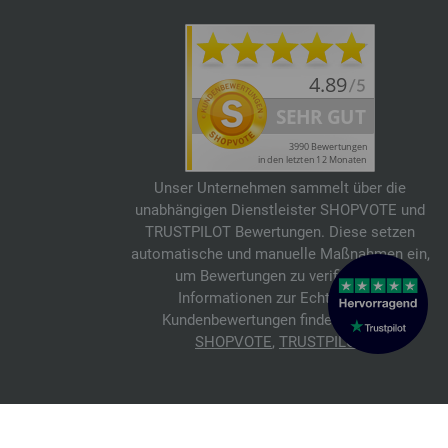
Unser Unternehmen sammelt über die
unabhängigen Dienstleister SHOPVOTE und
TRUSTPILOT Bewertungen. Diese setzen
automatische und manuelle Maßnahmen ein,
um Bewertungen zu verifizieren.
Informationen zur Echtheit von
Kundenbewertungen findest du hier:
SHOPVOTE
,
TRUSTPILOT