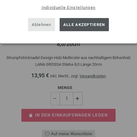
Individuelle Einstellungen
Ablehnen
ALLE AKZEPTIEREN
Strumpfstricknadel Design-Holz Multicolor St.
8,0/20cm
Strumpfstricknadel Design-Holz Multicolor aus nachhaltigem Birkenholz
LANA GROSSA Stärke 8,0 Länge 20cm
13,95 €
inkl. MwSt., zzgl.
Versandkosten
MENGE
IN DEN EINKAUFSWAGEN LEGEN
Auf meine Wunschliste