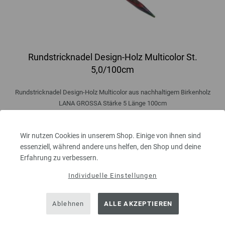
Rundstricknadel Design-Holz Multicolor St.
5,0/100cm
Rundstricknadel Design-Holz Multicolor aus nachhaltigem Birkenholz
LANA GROSSA Stärke 5 Länge 100cm
9,50 €
inkl. MwSt., zzgl.
Versandkosten
Wir nutzen Cookies in unserem Shop. Einige von ihnen sind
MENGE
essenziell, während andere uns helfen, den Shop und deine
Erfahrung zu verbessern.
Individuelle Einstellungen
IN DEN EINKAUFSWAGEN LEGEN
Ablehnen
ALLE AKZEPTIEREN
Auf meine Wunschliste