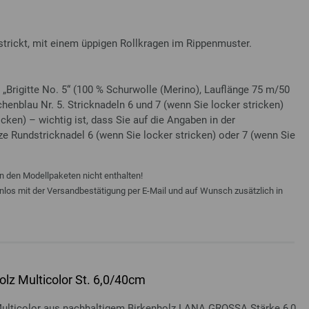
estrickt, mit einem üppigen Rollkragen im Rippenmuster.
 „Brigitte No. 5“ (100 % Schurwolle (Merino), Lauflänge 75 m/50
chenblau Nr. 5. Stricknadeln 6 und 7 (wenn Sie locker stricken)
icken) – wichtig ist, dass Sie auf die Angaben in der
Rundstricknadel 6 (wenn Sie locker stricken) oder 7 (wenn Sie
n den Modellpaketen nicht enthalten!
enlos mit der Versandbestätigung per E-Mail und auf Wunsch zusätzlich in
lz Multicolor St. 6,0/40cm
Multicolor aus nachhaltigem Birkenholz LANA GROSSA Stärke 6,0