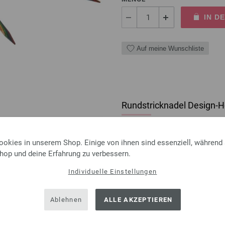
IN D
Auf meine Wunschliste
Rundstricknadel Design-Ho
Rundstricknadel Design-Holz 
Länge 40cm
ookies in unserem Shop. Einige von ihnen sind essenziell, während
Shop und deine Erfahrung zu verbessern.
11,50 €
inkl. MwSt., zzgl.
Versand
Individuelle Einstellungen
MENGE
IN D
Ablehnen
ALLE AKZEPTIEREN
Auf meine Wunschliste