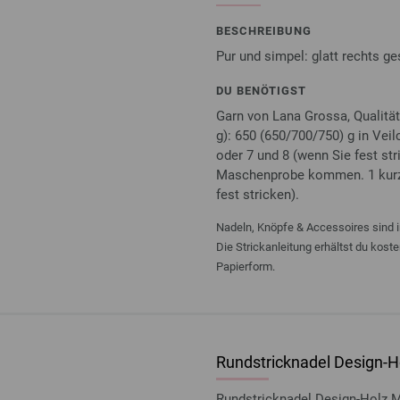
BESCHREIBUNG
Pur und simpel: glatt rechts g
DU BENÖTIGST
Garn von Lana Grossa, Qualität
g): 650 (650/700/750) g in Veil
oder 7 und 8 (wenn Sie fest str
Maschenprobe kommen. 1 kurze 
fest stricken).
Nadeln, Knöpfe & Accessoires sind i
Die Strickanleitung erhältst du kost
Papierform.
Rundstricknadel Design-Ho
Rundstricknadel Design-Holz 