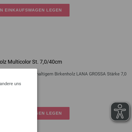
EN EINKAUFSWAGEN LEGEN
lz Multicolor St. 7,0/40cm
Multicolor aus nachhaltigem Birkenholz LANA GROSSA Stärke 7,0
 andere uns
kosten
EN EINKAUFSWAGEN LEGEN