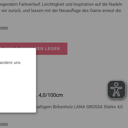
egendem Farbverlauf, Leichtigkeit und Inspiration auf die Nadeln
 wir zurück, und lassen mit der Neuauflage des Garns erneut die
osten
EN EINKAUFSWAGEN LEGEN
 andere uns
lz Multicolor St. 4,0/100cm
Multicolor aus nachhaltigem Birkenholz LANA GROSSA Stärke 4,0
osten