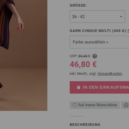
GRÖSSE:
GARN CINQUE MULTI (
600
G)
Farbe auswählen »
UVP:
83,40 €
46,80 €
inkl. MwSt., zzgl.
Versandkosten
IN DEN EINKAUFSW
Auf meine Wunschliste
BESCHREIBUNG