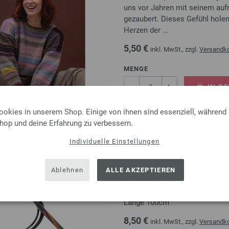
uns vor Jahren mit seinem aufr
gezaubert. Dieses Gefühl holen
Herzen der ...
5,50 €
inkl. MwSt., zzgl.
Versandk
MENGE
IN D
ookies in unserem Shop. Einige von ihnen sind essenziell, während
Auf meine Wunschliste
Shop und deine Erfahrung zu verbessern.
Individuelle Einstellungen
Rundstricknadel Design-Ho
Ablehnen
ALLE AKZEPTIEREN
Rundstricknadel Design-Holz 
Länge 100cm
8,50 €
inkl. MwSt., zzgl.
Versandk