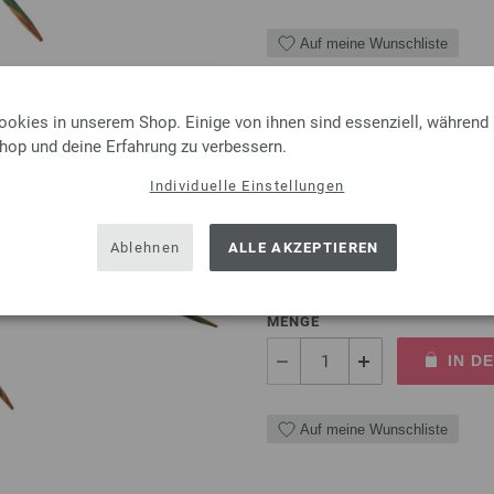
Auf meine Wunschliste
ookies in unserem Shop. Einige von ihnen sind essenziell, während
Shop und deine Erfahrung zu verbessern.
Rundstricknadel Design-Ho
Individuelle Einstellungen
Rundstricknadel Design-Holz 
Länge 80cm
Ablehnen
ALLE AKZEPTIEREN
8,50 €
inkl. MwSt., zzgl.
Versandk
MENGE
IN D
Auf meine Wunschliste