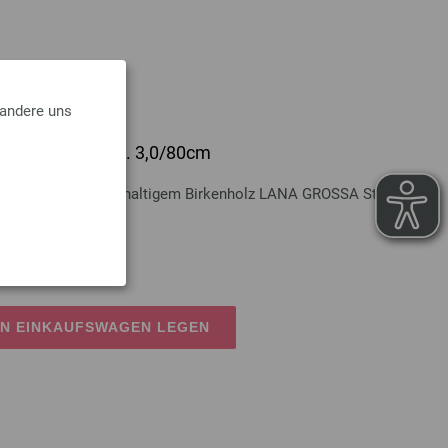
 andere uns
lz Multicolor St. 3,0/80cm
Multicolor aus nachhaltigem Birkenholz LANA GROSSA Stärke 3,0
osten
EN EINKAUFSWAGEN LEGEN