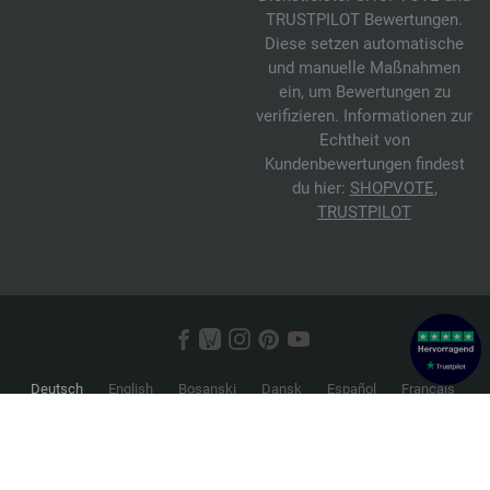
TRUSTPILOT Bewertungen.
Diese setzen automatische
und manuelle Maßnahmen
ein, um Bewertungen zu
verifizieren. Informationen zur
Echtheit von
Kundenbewertungen findest
du hier:
SHOPVOTE
,
TRUSTPILOT
Deutsch
English
Bosanski
Dansk
Español
Français
Hrvatski
Italiano
Nederlands
Norsk
Русский
Srpski
Suomi
Svenska