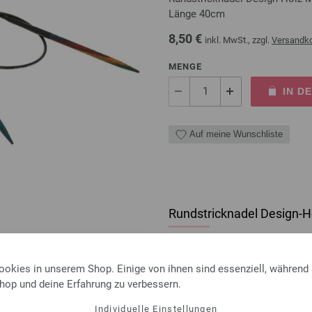
Länge 40cm
8,50 €
inkl. MwSt., zzgl.
Versandk
MENGE
IN D
Auf meine Wunschliste
Rundstricknadel Design-Ho
Rundstricknadel Design-Holz 
Länge 80cm
ookies in unserem Shop. Einige von ihnen sind essenziell, während
8,50 €
Shop und deine Erfahrung zu verbessern.
inkl. MwSt., zzgl.
Versandk
Individuelle Einstellungen
MENGE