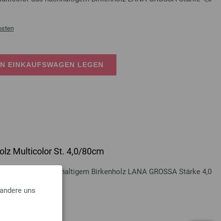
osten
EN EINKAUFSWAGEN LEGEN
lz Multicolor St. 4,0/80cm
Multicolor aus nachhaltigem Birkenholz LANA GROSSA Stärke 4,0
 andere uns
osten