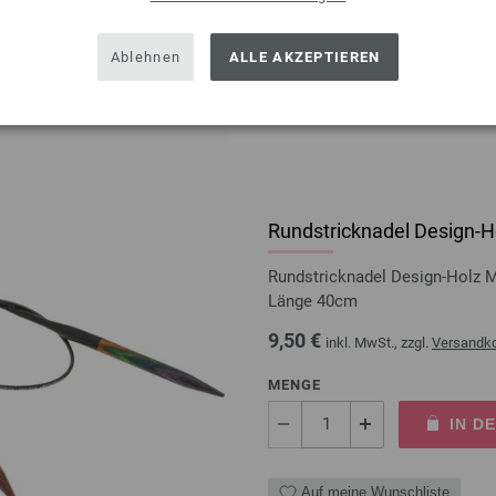
IN D
Ablehnen
ALLE AKZEPTIEREN
Auf meine Wunschliste
Rundstricknadel Design-Ho
Rundstricknadel Design-Holz 
Länge 40cm
9,50 €
inkl. MwSt., zzgl.
Versandk
MENGE
IN D
Auf meine Wunschliste