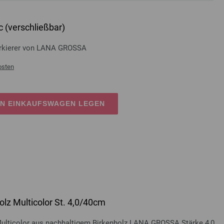
 (verschließbar)
rkierer von LANA GROSSA
osten
EN EINKAUFSWAGEN LEGEN
lz Multicolor St. 4,0/40cm
Multicolor aus nachhaltigem Birkenholz LANA GROSSA Stärke 4,0