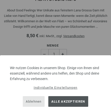
About Good Feelings Wer Unikate aus feinstem Lana Grossa Garn mit
Liebe von Hand fertigt, kennt diese raren Momente: wenn die Zeit plötzlich
stillsteht. Willkommen in der Welt von Filati – wo Schönheit auf visionäres
Design trifft und jede Masche von puren Glücksmomenten ...
8,50 €
inkl. MwSt., zzgl.
Versandkosten
MENGE
IN DEN EINKAUFSWAGEN LEGEN
Wir nutzen Cookies in unserem Shop. Einige von ihnen sind
essenziell, während andere uns helfen, den Shop und deine
Erfahrung zu verbessern.
Auf meine Wunschliste
Individuelle Einstellungen
Ablehnen
ALLE AKZEPTIEREN