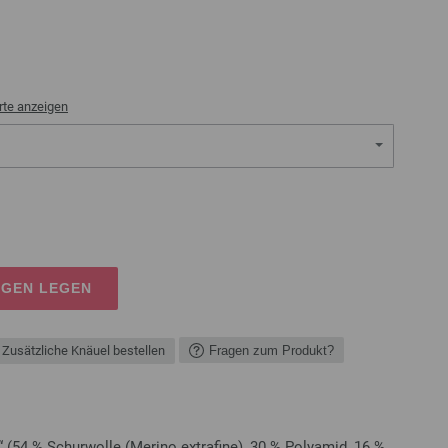
rte anzeigen
AGEN LEGEN
Zusätzliche Knäuel bestellen
Fragen zum Produkt?
 (54 % Schurwolle (Merino extrafine), 30 % Polyamid, 16 %