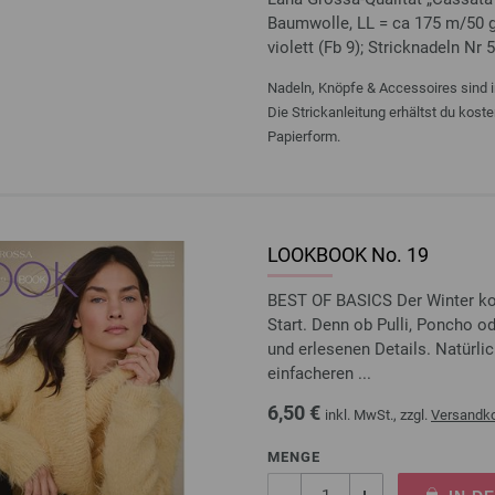
Baumwolle, LL = ca 175 m/50 g)
violett (Fb 9); Stricknadeln Nr 
Nadeln, Knöpfe & Accessoires sind i
Die Strickanleitung erhältst du kost
Papierform.
LOOKBOOK No. 19
BEST OF BASICS Der Winter kom
Start. Denn ob Pulli, Poncho o
und erlesenen Details. Natürl
einfacheren ...
6,50 €
inkl. MwSt., zzgl.
Versandk
MENGE