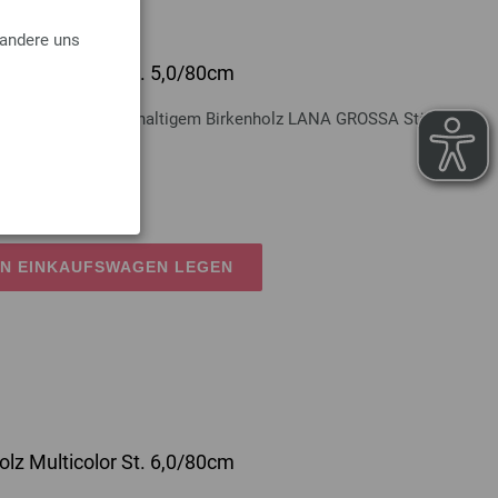
 andere uns
lz Multicolor St. 5,0/80cm
Multicolor aus nachhaltigem Birkenholz LANA GROSSA Stärke 5,0
osten
EN EINKAUFSWAGEN LEGEN
lz Multicolor St. 6,0/80cm