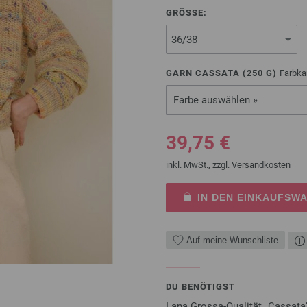
GRÖSSE:
GARN CASSATA (
250
G)
Farbka
Farbe auswählen »
39,75 €
inkl. MwSt., zzgl.
Versandkosten
IN DEN EINKAUFSW
Auf meine Wunschliste
DU BENÖTIGST
Lana Grossa-Qualität „Cassata“