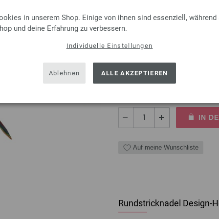
ookies in unserem Shop. Einige von ihnen sind essenziell, während
Shop und deine Erfahrung zu verbessern.
Rundstricknadel Design-Ho
Individuelle Einstellungen
Rundstricknadel Design-Holz 
Länge 80cm
Ablehnen
ALLE AKZEPTIEREN
9,50 €
inkl. MwSt., zzgl.
Versandk
MENGE
IN D
Auf meine Wunschliste
Rundstricknadel Design-Ho