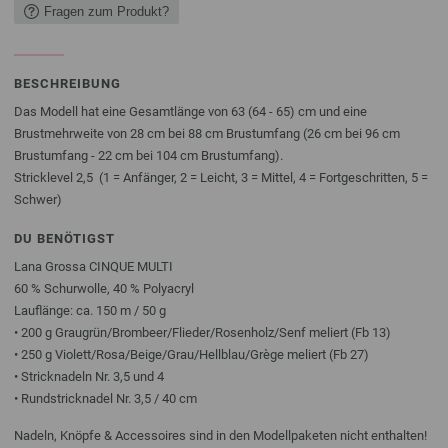
Fragen zum Produkt?
BESCHREIBUNG
Das Modell hat eine Gesamtlänge von 63 (64 - 65) cm und eine
Brustmehrweite von 28 cm bei 88 cm Brustumfang (26 cm bei 96 cm
Brustumfang - 22 cm bei 104 cm Brustumfang).
Stricklevel 2,5 (1 = Anfänger, 2 = Leicht, 3 = Mittel, 4 = Fortgeschritten, 5 =
Schwer)
DU BENÖTIGST
Lana Grossa CINQUE MULTI
60 % Schurwolle, 40 % Polyacryl
Lauflänge: ca. 150 m / 50 g
• 200 g Graugrün/Brombeer/Flieder/Rosenholz/Senf meliert (Fb 13)
• 250 g Violett/Rosa/Beige/Grau/Hellblau/Grège meliert (Fb 27)
• Stricknadeln Nr. 3,5 und 4
• Rundstricknadel Nr. 3,5 / 40 cm
Nadeln, Knöpfe & Accessoires sind in den Modellpaketen nicht enthalten!