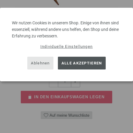
Wir nutzen Cookies in unserem Shop. Einige von ihnen sind
Rundstricknadel Design-Holz Multicolor St. 3,5/40cm
essenziell, während andere uns helfen, den Shop und deine
Erfahrung zu verbessern.
Rundstricknadel Design-Holz Multicolor aus nachhaltigem Birkenholz
Individuelle Einstellungen
LANA GROSSA Stärke 3,5 Länge 40cm
8,50 €
inkl. MwSt., zzgl.
Versandkosten
Ablehnen
ALLE AKZEPTIEREN
MENGE
IN DEN EINKAUFSWAGEN LEGEN
Auf meine Wunschliste