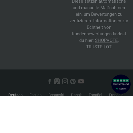
Diese setzen automatische
und manuelle Maßnahmen
ein, um Bewertungen zu
verifizieren. Informationen zur
Echtheit von
Kundenbewertungen findest
du hier:
SHOPVOTE
,
TRUSTPILOT
Deutsch
English
Bosanski
Dansk
Español
Français
Hrvatski
Italiano
Nederlands
Norsk
Русский
Srpski
Suomi
Svenska
© 2026 FILATI eCommerce GmbH