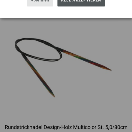
Ablehnen
ALLE AKZEPTIEREN
Rundstricknadel Design-Holz Multicolor St. 5,0/80cm