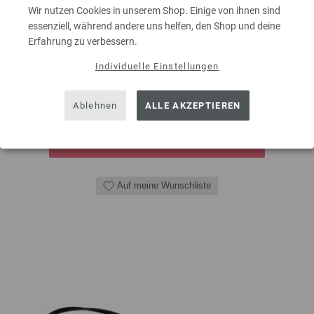
Wir nutzen Cookies in unserem Shop. Einige von ihnen sind
Rundstricknadel Design-Holz Multicolor aus nachhaltigem Birkenholz
essenziell, während andere uns helfen, den Shop und deine
LANA GROSSA Stärke 4,0 Länge 40cm
Erfahrung zu verbessern.
8,50 €
inkl. MwSt., zzgl.
Versandkosten
Individuelle Einstellungen
MENGE
Ablehnen
ALLE AKZEPTIEREN
IN DEN EINKAUFSWAGEN LEGEN
Auf meine Wunschliste