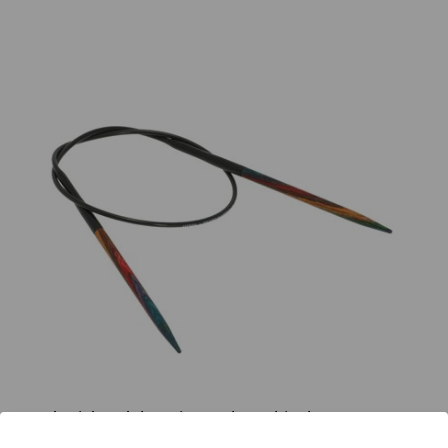
Rundstricknadel Design-Holz Multicolor St. 4,0/40cm